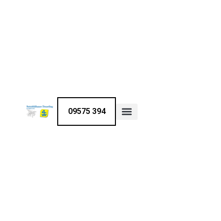
Inhalt
springen
09575 394