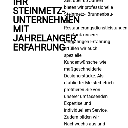
IHR
Seit über 60 Jahren
bieten wir professionelle
STEINMETZ-
Steinmetz-, Brunnenbau-
UNTERNEHMEN
und
MIT
Restaurierungsdienstleistungen
an. Dank unserer
JAHRELANGER
langjährigen Erfahrung
ERFAHRUNG
erfüllen wir auch
spezielle
Kundenwünsche, wie
maßgeschneiderte
Designerstücke. Als
etablierter Meisterbetrieb
profitieren Sie von
unserer umfassenden
Expertise und
individuellem Service.
Zudem bilden wir
Nachwuchs aus und